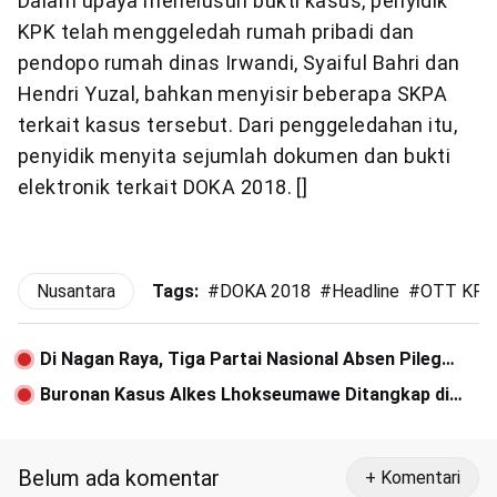
Dalam upaya menelusuri bukti kasus, penyidik
KPK telah menggeledah rumah pribadi dan
pendopo rumah dinas Irwandi, Syaiful Bahri dan
Hendri Yuzal, bahkan menyisir beberapa SKPA
terkait kasus tersebut. Dari penggeledahan itu,
penyidik menyita sejumlah dokumen dan bukti
elektronik terkait DOKA 2018. []
Nusantara
Tags:
#
DOKA 2018
#
Headline
#
OTT KPK 
Di Nagan Raya, Tiga Partai Nasional Absen Pileg
2019
Buronan Kasus Alkes Lhokseumawe Ditangkap di
Jakarta
Belum ada komentar
+ Komentari