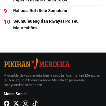
Rahasia Roti Sele Samahani
Seumuleueng dan Riwayat Po Teu
Meureuhôm
PikiranMerdeka.co, media berita seputar Aceh terkini. Mengulas
isu hukum, politik, dan ekonomi. Menjelajah pemikiran,
menyuarakan kebebasan.
Media Sosial