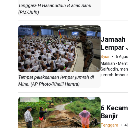
Tenggara H.Hasanuddin B alias Sanu.
(PM/Jufri)
Jamaah H
Lempar 
Syiar
6 Agu
Makkah - Mente
Saifuddin, mem
jumrah. Imbauan
Tempat pelaksanaan lempar jumrah di
Mina. (AP Photo/Khalil Hamra)
6 Kecam
Banjir
Tenggara
4