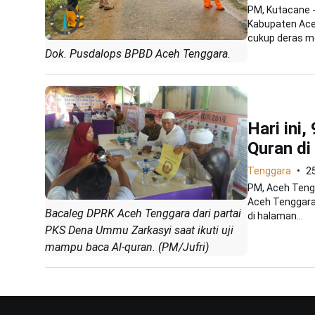
PM, Kutacane 
Kabupaten Ace
cukup deras me
Dok. Pusdalops BPBD Aceh Tenggara.
Hari ini,
Quran di
Tenggara
25
PM, Aceh Tengg
Aceh Tenggara,
Bacaleg DPRK Aceh Tenggara dari partai
di halaman...
PKS Dena Ummu Zarkasyi saat ikuti uji
mampu baca Al-quran. (PM/Jufri)