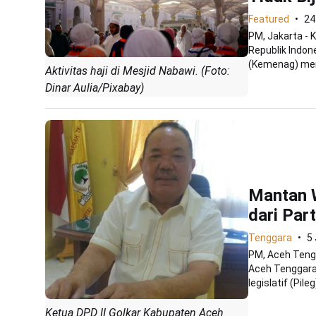
Featured
24
PM, Jakarta - 
Republik Indon
(Kemenag) mem
Aktivitas haji di Mesjid Nabawi. (Foto:
Dinar Aulia/Pixabay)
Mantan W
dari Part
Tenggara
5 
PM, Aceh Tengg
Aceh Tenggara
legislatif (Pileg)
Ketua DPD II Golkar Kabupaten Aceh