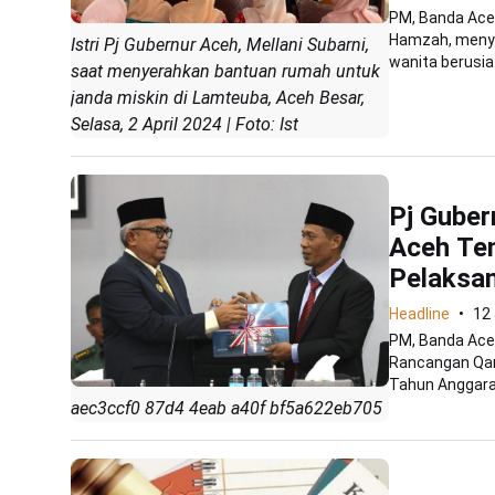
PM, Banda Aceh
Hamzah, menye
Istri Pj Gubernur Aceh, Mellani Subarni,
wanita berusia 
saat menyerahkan bantuan rumah untuk
janda miskin di Lamteuba, Aceh Besar,
Selasa, 2 April 2024 | Foto: Ist
Pj Gube
Aceh Te
Pelaksa
Headline
12
PM, Banda Ace
Rancangan Qa
Tahun Anggaran
aec3ccf0 87d4 4eab a40f bf5a622eb705