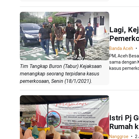
Lagi, K
Pemerko
Banda Aceh
PM, Aceh Besar
sama dengan K
Tim Tangkap Buron (Tabur) Kejaksaan
kasus pemerkos
menangkap seorang terpidana kasus
pemerkosaan, Senin (18/1/2021).
Istri Pj
Rumah k
Nanggroe
2 