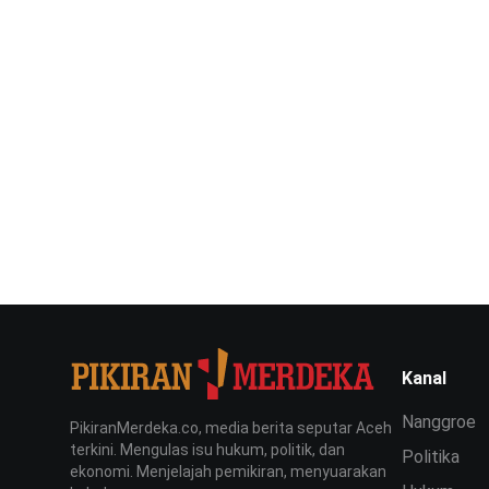
Kanal
Nanggroe
PikiranMerdeka.co, media berita seputar Aceh
terkini. Mengulas isu hukum, politik, dan
Politika
ekonomi. Menjelajah pemikiran, menyuarakan