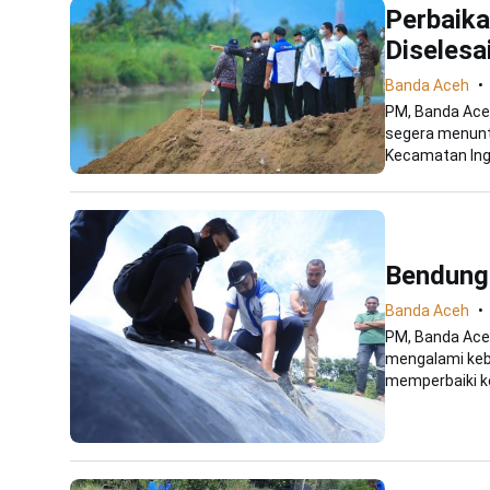
Perbaik
Diselesa
Banda Aceh
PM, Banda Aceh
segera menunt
Kecamatan Ingi
Bendunga
Banda Aceh
PM, Banda Ace
mengalami kebo
memperbaiki ke