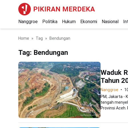
PIKIRAN MERDEKA
Nanggroe
Politika
Hukum
Ekonomi
Nasional
In
Home
Tag
Bendungan
Tag:
Bendungan
Waduk R
Tahun 2
Nanggroe
1
PM, Jakarta -
tengah menyel
Provinsi Aceh.