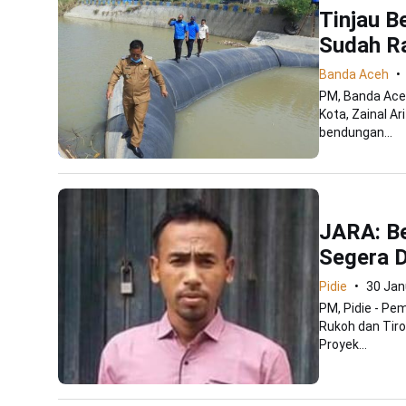
Tinjau B
Sudah Ra
Banda Aceh
PM, Banda Ace
Kota, Zainal A
bendungan...
JARA: B
Segera 
Pidie
30 Jan
PM, Pidie - Pe
Rukoh dan Tiro
Proyek...