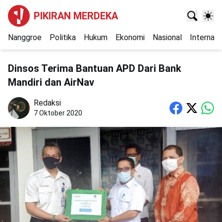
PIKIRAN MERDEKA
Nanggroe
Politika
Hukum
Ekonomi
Nasional
Internasi
Dinsos Terima Bantuan APD Dari Bank
Mandiri dan AirNav
Redaksi
7 Oktober 2020