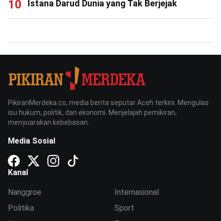
Istana Darud Dunia yang Tak Berjejak
PikiranMerdeka.co, media berita seputar Aceh terkini. Mengulas
isu hukum, politik, dan ekonomi. Menjelajah pemikiran,
menyuarakan kebebasan.
Media Sosial
Kanal
Nanggroe
Internasional
Politika
Sport