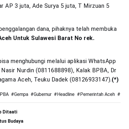
dar AP 3 juta, Ade Surya 5 juta, T Mirzuan 5
n penggalangan dana, pihaknya telah membuka
ceh Untuk Sulawesi Barat No rek.
 bisa menghubungi melalui aplikasi WhatsApp
 Nasir Nurdin (0811688898), Kalak BPBA, Dr
Kagama Aceh, Teuku Dadek (08126933147).
(*)
PBA
#
Gempa
#
Gubernur
#
Headline
#
Pemerintah Aceh
#
sulb
 Ditaati
tus Budaya