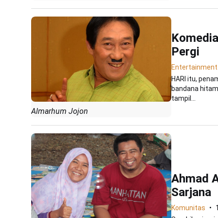
Komedian
Pergi
Entertainment
HARI itu, penam
bandana hitam,
tampil...
Almarhum Jojon
Ahmad Ar
Sarjana
Komunitas