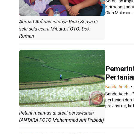
Sembilan impia
Kini sebagiann
Oleh Makmur...
Ahmad Arif dan istrinya Riski Sopya di
sela-sela acara Mibara. FOTO: Dok
Ruman
Pemerin
Pertania
Banda Aceh
Banda Aceh - 
pertanian dan
provinsi itu, ka
Petani melintas di areal persawahan
(ANTARA FOTO Muhammad Arif Pribadi)