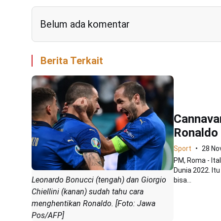
Belum ada komentar
Berita Terkait
Cannavar
Ronaldo
Sport
28 No
PM, Roma - Ital
Dunia 2022. It
Leonardo Bonucci (tengah) dan Giorgio
bisa...
Chiellini (kanan) sudah tahu cara
menghentikan Ronaldo. [Foto: Jawa
Pos/AFP]