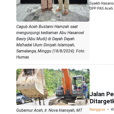
Syaikh Hasano
DPP PAS Aceh..
Cagub Aceh Bustami Hamzah saat
mengunjungi kediaman Abu Hasanoel
Basry (Abu Mudi) di Dayah Dayah
Ma’hadal Ulum Diniyah Islamiyah,
Samalanga, Minggu (18/8/2024). Foto:
Humas
Jalan P
Ditarget
Nanggroe
4
Gubernur Aceh, Ir. Nova Iriansyah, MT