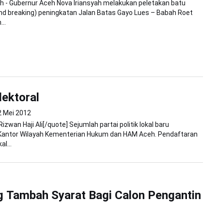
 - Gubernur Aceh Nova Iriansyah melakukan peletakan batu
nd breaking) peningkatan Jalan Batas Gayo Lues – Babah Roet
..
lektoral
2 Mei 2012
izwan Haji Ali[/quote] Sejumlah partai politik lokal baru
Kantor Wilayah Kementerian Hukum dan HAM Aceh. Pendaftaran
al...
 Tambah Syarat Bagi Calon Pengantin