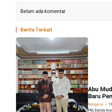
Belum ada komentar
Berita Terkait
Abu Mud
Baru Pen
Nanggroe
1
PM, Banda Aceh