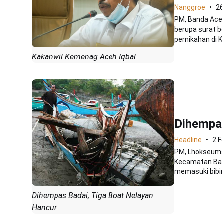
Nanggroe
2
PM, Banda Ace
berupa surat b
pernikahan di K
Kakanwil Kemenag Aceh Iqbal
Dihempas
Headline
2 F
PM, Lhokseuma
Kecamatan Ban
memasuki bibir 
Dihempas Badai, Tiga Boat Nelayan
Hancur