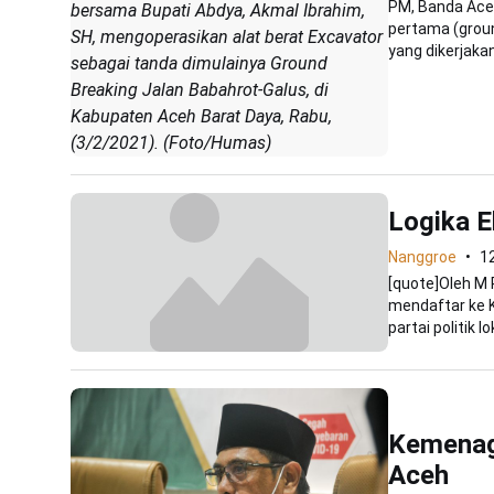
PM, Banda Aceh
bersama Bupati Abdya, Akmal Ibrahim,
pertama (grou
SH, mengoperasikan alat berat Excavator
yang dikerjakan.
sebagai tanda dimulainya Ground
Breaking Jalan Babahrot-Galus, di
Kabupaten Aceh Barat Daya, Rabu,
(3/2/2021). (Foto/Humas)
Logika E
Nanggroe
1
[quote]Oleh M R
mendaftar ke 
partai politik lok
Kemenag
Aceh