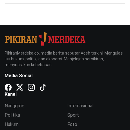
PikiranMerdeka.co, media berita seputar Aceh terkini. Mengulas
isu hukum, politik, dan ekonomi. Menjelajah pemikiran,
menyuarakan kebebasan.
Media Sosial
Kanal
Nanggroe
Internasional
Politika
Sport
Hukum
Foto