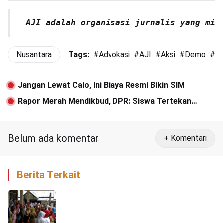
AJI adalah organisasi jurnalis yang mis
Nusantara
Tags:
#
Advokasi
#
AJI
#
Aksi
#
Demo
#
He
Jangan Lewat Calo, Ini Biaya Resmi Bikin SIM
Rapor Merah Mendikbud, DPR: Siswa Tertekan
Dengan PJJ
Belum ada komentar
+ Komentari
Berita Terkait