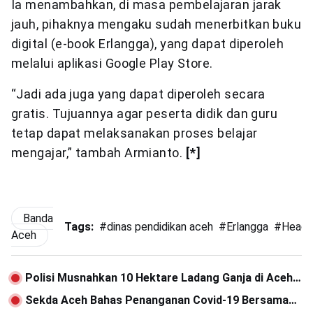
Ia menambahkan, di masa pembelajaran jarak
jauh, pihaknya mengaku sudah menerbitkan buku
digital (e-book Erlangga), yang dapat diperoleh
melalui aplikasi Google Play Store.
“Jadi ada juga yang dapat diperoleh secara
gratis. Tujuannya agar peserta didik dan guru
tetap dapat melaksanakan proses belajar
mengajar,” tambah Armianto.
[*]
Banda
Tags:
#
dinas pendidikan aceh
#
Erlangga
#
Headl
Aceh
Polisi Musnahkan 10 Hektare Ladang Ganja di Aceh
Besar
Sekda Aceh Bahas Penanganan Covid-19 Bersama