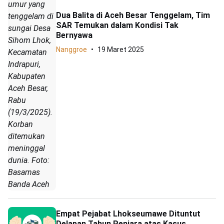
umur yang
Dua Balita di Aceh Besar Tenggelam, Tim
tenggelam di
SAR Temukan dalam Kondisi Tak
sungai Desa
Bernyawa
Sihom Lhok,
Nanggroe
19 Maret 2025
Kecamatan
Indrapuri,
Kabupaten
Aceh Besar,
Rabu
(19/3/2025).
Korban
ditemukan
meninggal
dunia. Foto:
Basarnas
Banda Aceh
Empat Pejabat Lhokseumawe Dituntut
Delapan Tahun Penjara atas Kasus