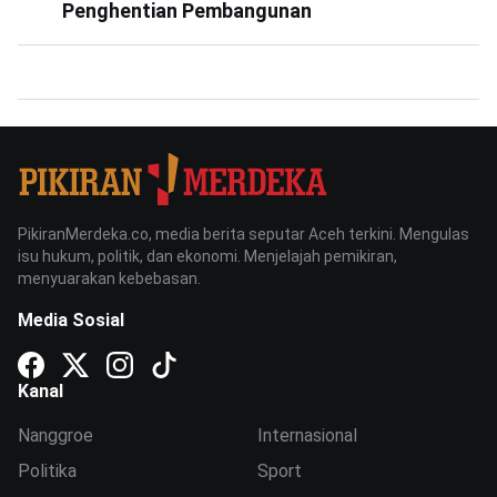
Penghentian Pembangunan
PikiranMerdeka.co, media berita seputar Aceh terkini. Mengulas
isu hukum, politik, dan ekonomi. Menjelajah pemikiran,
menyuarakan kebebasan.
Media Sosial
Kanal
Nanggroe
Internasional
Politika
Sport