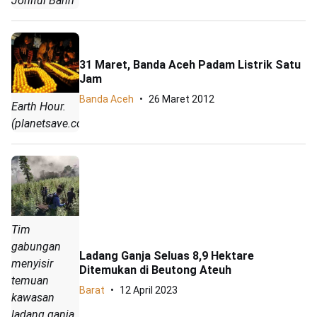
Joniful Bahri
31 Maret, Banda Aceh Padam Listrik Satu
Jam
Banda Aceh
26 Maret 2012
Earth Hour.
(planetsave.com)
Tim
gabungan
Ladang Ganja Seluas 8,9 Hektare
menyisir
Ditemukan di Beutong Ateuh
temuan
Barat
12 April 2023
kawasan
ladang ganja