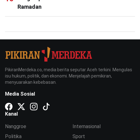
Ramadan
PikiranMerdeka.co, media berita seputar Aceh terkini. Mengulas
isu hukum, politik, dan ekonomi. Menjelajah pemikiran,
menyuarakan kebebasan.
Media Sosial
Kanal
Nanggroe
Internasional
Politika
Sport