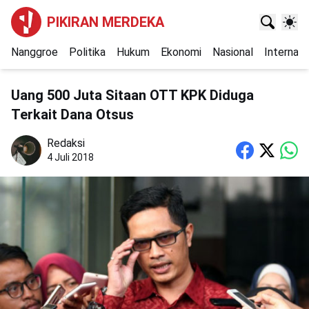
PIKIRAN MERDEKA
Nanggroe
Politika
Hukum
Ekonomi
Nasional
Internasi
Uang 500 Juta Sitaan OTT KPK Diduga
Terkait Dana Otsus
Redaksi
4 Juli 2018