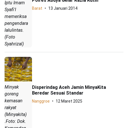
Polres Abdya Gelar Razia Rutin
Iptu Imam
Barat
13 Januari 2014
Syafi'I
memeriksa
pengendara
lalulintas.
(Foto
Syahrizal)
Minyak
Disperindag Aceh Jamin MinyaKita
Beredar Sesuai Standar
goreng
kemasan
Nanggroe
12 Maret 2025
rakyat
(Minyakita)
.Foto: Dok.