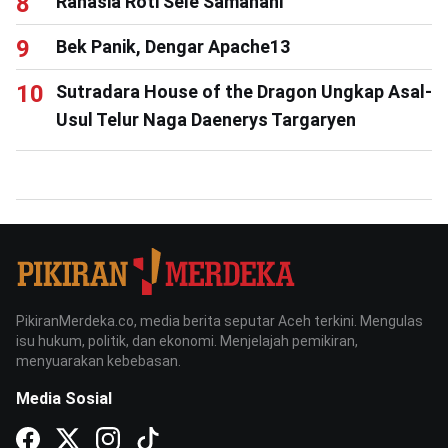
Rahasia Roti Sele Samahani
Bek Panik, Dengar Apache13
Sutradara House of the Dragon Ungkap Asal-
Usul Telur Naga Daenerys Targaryen
PikiranMerdeka.co, media berita seputar Aceh terkini. Mengulas
isu hukum, politik, dan ekonomi. Menjelajah pemikiran,
menyuarakan kebebasan.
Media Sosial