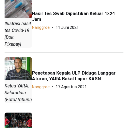
Hasil Tes Swab Dipastikan Keluar 1×24
Jam
Ilustrasi hasil
Nanggroe
11 Juni 2021
tes Covid-19.
[Dok.
Pixabay]
Penetapan Kepala ULP Diduga Langgar
Aturan, YARA Bakal Lapor KASN
Ketua YARA,
Nanggroe
17 Agustus 2021
Safaruddin.
(Foto/Tribunnews)