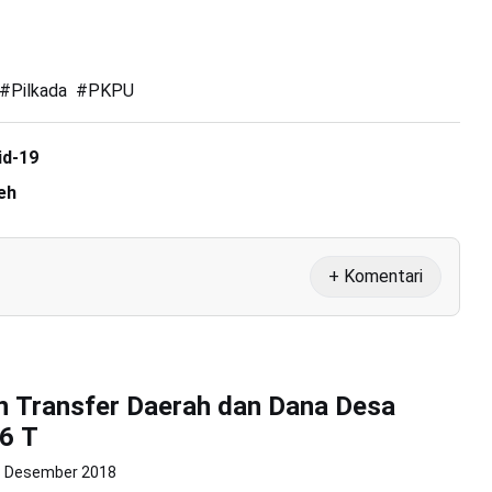
#
Pilkada
#
PKPU
id-19
eh
+ Komentari
 Transfer Daerah dan Dana Desa
6 T
8 Desember 2018