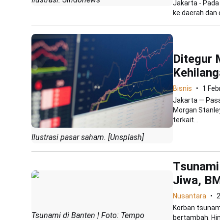
Jakarta - Pada
ke daerah dan 
Ditegur 
Kehilang
Bisnis
1 Feb
Jakarta — Pas
Morgan Stanley
terkait...
Ilustrasi pasar saham. [Unsplash]
Tsunami 
Jiwa, B
Nusantara
Korban tsunam
Tsunami di Banten | Foto: Tempo
bertambah. Hin