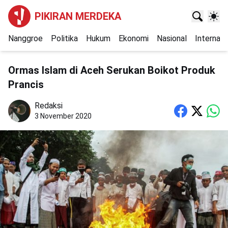
PIKIRAN MERDEKA
Nanggroe
Politika
Hukum
Ekonomi
Nasional
Internasi
Ormas Islam di Aceh Serukan Boikot Produk
Prancis
Redaksi
3 November 2020