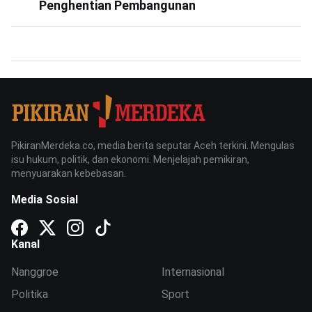
Penghentian Pembangunan
PikiranMerdeka.co, media berita seputar Aceh terkini. Mengulas
isu hukum, politik, dan ekonomi. Menjelajah pemikiran,
menyuarakan kebebasan.
Media Sosial
Kanal
Nanggroe
Internasional
Politika
Sport