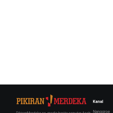
Kanal
Nanggroe
PikiranMerdeka.co, media berita seputar Aceh