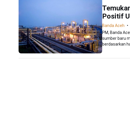
Temukan
Positif 
Banda Aceh
PM, Banda Ace
sumber baru mi
berdasarkan has