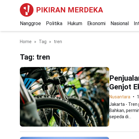
PIKIRAN MERDEKA
Nanggroe
Politika
Hukum
Ekonomi
Nasional
In
Home
Tag
tren
Tag:
tren
Penjuala
Genjot E
Nusantara
Jakarta - Tre
Bahkan, permin
sepeda di...