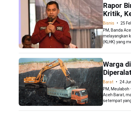
Rapor Bi
Kritik, 
Bisnis
25 Fe
PM, Banda Ace
melayangkan k
(KLHK) yang me
Warga di
Diperala
Barat
24 Ju
PM, Meulaboh –
Aceh Barat, m
setempat yang 