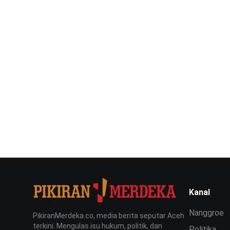
Kanal
Nanggroe
PikiranMerdeka.co, media berita seputar Aceh
terkini. Mengulas isu hukum, politik, dan
Politika