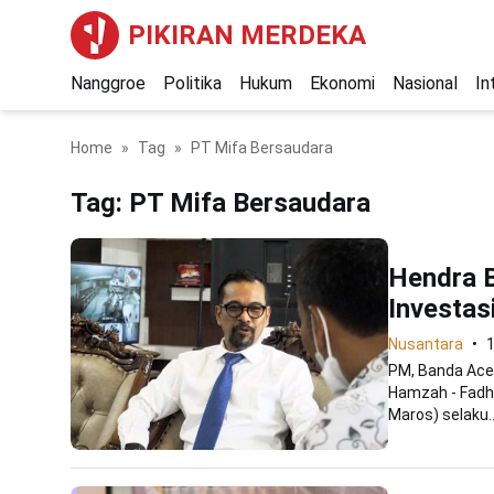
PIKIRAN MERDEKA
Nanggroe
Politika
Hukum
Ekonomi
Nasional
In
Home
Tag
PT Mifa Bersaudara
Tag:
PT Mifa Bersaudara
Hendra B
Investa
Nusantara
1
PM, Banda Aceh
Hamzah - Fadhi
Maros) selaku..