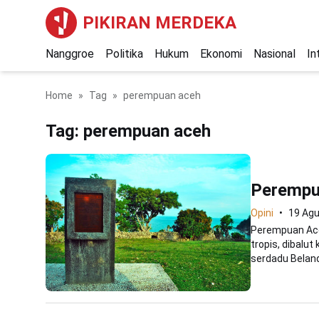
PIKIRAN MERDEKA
Nanggroe
Politika
Hukum
Ekonomi
Nasional
In
Home
Tag
perempuan aceh
Tag:
perempuan aceh
Perempu
Opini
19 Ag
Perempuan Ace
tropis, dibalut
serdadu Belanda