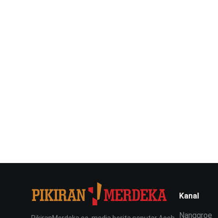
Kanal
Nanggroe
PikiranMerdeka.co, media berita seputar Aceh