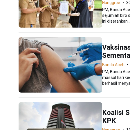
Nanggroe
3
PM, Banda Aceh
sejumlah biro 
ini diserahkan..
Vaksinas
Sementa
Banda Aceh
PM, Banda Aceh
massal hari k
berhasil menyas
Koalisi S
KPK