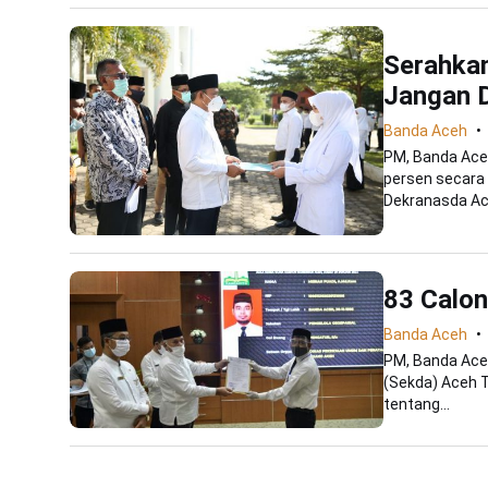
Serahka
Jangan D
Banda Aceh
PM, Banda Aceh
persen secara 
Dekranasda Ace
83 Calon
Banda Aceh
PM, Banda Aceh
(Sekda) Aceh 
tentang...