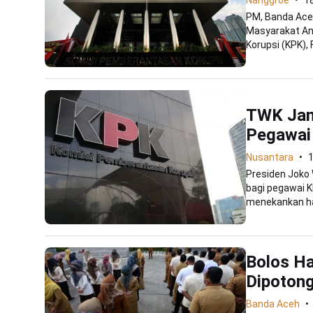
Nanggroe
1
PM, Banda Aceh
Masyarakat An
Korupsi (KPK), Fir
TWK Jan
Pegawai
Nusantara
1
Presiden Joko
bagi pegawai K
menekankan hal
Bolos Ha
Dipoton
Banda Aceh