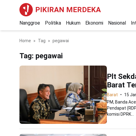
PIKIRAN MERDEKA
Nanggroe
Politika
Hukum
Ekonomi
Nasional
In
Home
Tag
pegawai
Tag:
pegawai
Plt Sekd
Barat Te
Barat
15 Ja
PM, Banda Aceh
Pendapat (RDP)
komisi DPRK...