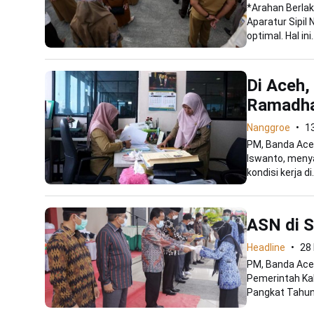
*Arahan Berla
Aparatur Sipil
optimal. Hal ini..
Di Aceh,
Ramadh
Nanggroe
13
PM, Banda Ace
Iswanto, meny
kondisi kerja di.
ASN di S
Headline
28
PM, Banda Aceh
Pemerintah Ka
Pangkat Tahun 