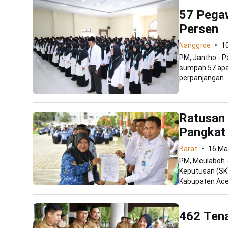
57 Pegaw
Persen
Nanggroe
10
PM, Jantho - 
sumpah 57 apar
perpanjangan..
Ratusan
Pangkat
Barat
16 Ma
PM, Meulaboh 
Keputusan (SK)
Kabupaten Aceh
462 Ten