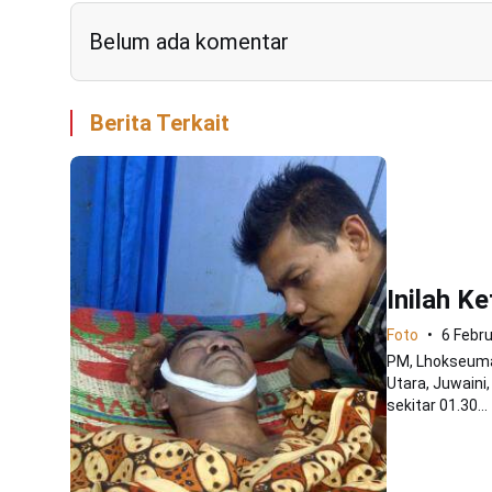
Belum ada komentar
Berita Terkait
Inilah K
Foto
6 Febru
PM, Lhokseuma
Utara, Juwaini
sekitar 01.30...