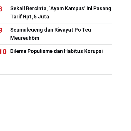
Sekali Bercinta, ‘Ayam Kampus’ Ini Pasang
Tarif Rp1,5 Juta
Seumuleueng dan Riwayat Po Teu
Meureuhôm
Dilema Populisme dan Habitus Korupsi
#
PON 2024
#
rancangan
#
Sarana
#
Wali Kota