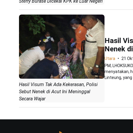
Steffy Burase Dicekal KPK ke Luar Negeri
Hasil Vi
Nenek di
Utara
21 Ok
PM, LHOKSUKON
menyatakan, ha
Linteung, yang
Hasil Visum Tak Ada Kekerasan, Polisi
Sebut Nenek di Acut Ini Meninggal
Secara Wajar