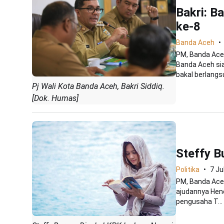
Bakri: B
ke-8
Banda Aceh
PM, Banda Ace
Banda Aceh si
bakal berlangsu
Pj Wali Kota Banda Aceh, Bakri Siddiq.
[Dok. Humas]
Steffy B
Politika
7 Ju
PM, Banda Aceh
ajudannya Hend
pengusaha T...