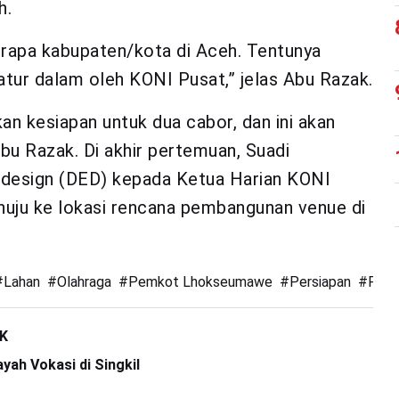
h.
erapa kabupaten/kota di Aceh. Tentunya
atur dalam oleh KONI Pusat,” jelas Abu Razak.
n kesiapan untuk dua cabor, dan ini akan
u Razak. Di akhir pertemuan, Suadi
 design (DED) kepada Ketua Harian KONI
uju ke lokasi rencana pembangunan venue di
#
Lahan
#
Olahraga
#
Pemkot Lhokseumawe
#
Persiapan
#
PON
KK
yah Vokasi di Singkil