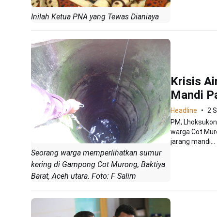
Inilah Ketua PNA yang Tewas Dianiaya
Krisis A
Mandi P
Headline
2 
PM, Lhoksukon 
warga Cot Mur
jarang mandi...
Seorang warga memperlihatkan sumur
kering di Gampong Cot Murong, Baktiya
Barat, Aceh utara. Foto: F Salim