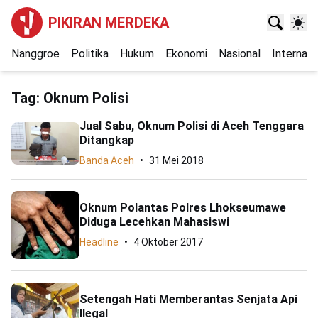
PIKIRAN MERDEKA
Nanggroe
Politika
Hukum
Ekonomi
Nasional
Internasi
Tag:
Oknum Polisi
Jual Sabu, Oknum Polisi di Aceh Tenggara
Ditangkap
Banda Aceh
31 Mei 2018
Oknum Polantas Polres Lhokseumawe
Diduga Lecehkan Mahasiswi
Headline
4 Oktober 2017
Setengah Hati Memberantas Senjata Api
Ilegal