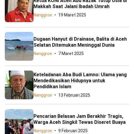
Ketua KONI Aceh Abu Razak Tutup Usia di
Makkah Saat Jalani Ibadah Umrah
Nanggroe
19 Maret 2025
Dugaan Hanyut di Drainase, Balita di Aceh
Selatan Ditemukan Meninggal Dunia
Nanggroe
7 Maret 2025
Keteladanan Aba Budi Lamno: Ulama yang
Mendedikasikan Hidupnya untuk
Pendidikan Islam
Nanggroe
13 Februari 2025
Pencarian Belasan Jam Berakhir Tragis,
Warga Aceh Singkil Tewas Diseret Buaya
Nanggroe
9 Februari 2025