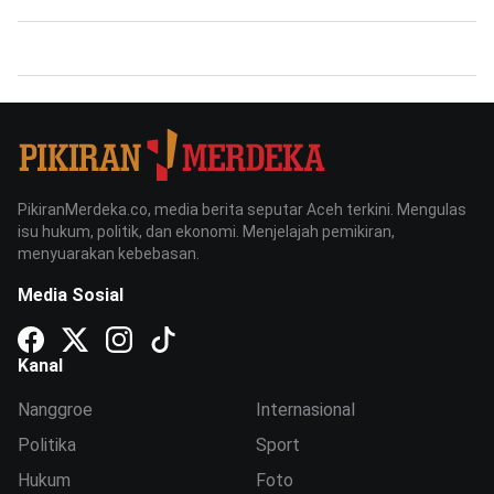
PikiranMerdeka.co, media berita seputar Aceh terkini. Mengulas
isu hukum, politik, dan ekonomi. Menjelajah pemikiran,
menyuarakan kebebasan.
Media Sosial
Kanal
Nanggroe
Internasional
Politika
Sport
Hukum
Foto