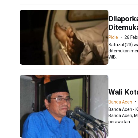
Dilapor
Ditemuk
Pidie
26 Feb
Safrizal (23) 
ditemukan meni
WIB.
Wali Kot
Banda Aceh
Banda Aceh - K
Banda Aceh, Ma
perawatan