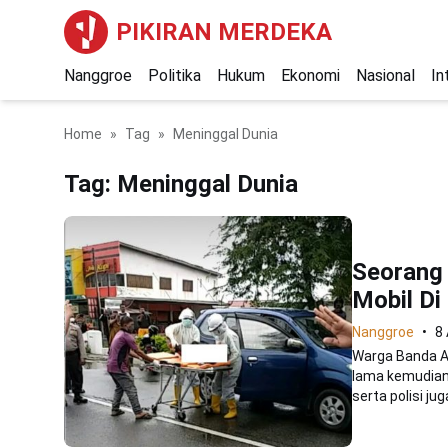
PIKIRAN MERDEKA
Nanggroe
Politika
Hukum
Ekonomi
Nasional
In
Home
Tag
Meninggal Dunia
Tag:
Meninggal Dunia
Seorang
Mobil Di
Nanggroe
8 
Warga Banda A
lama kemudian,
serta polisi juga