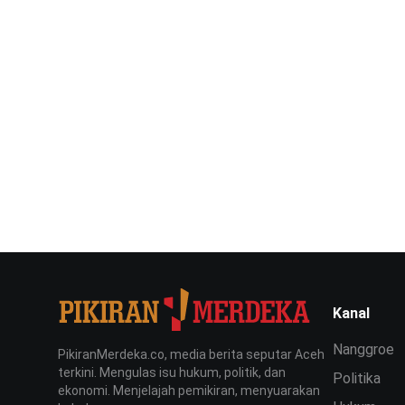
Kanal
Nanggroe
PikiranMerdeka.co, media berita seputar Aceh
terkini. Mengulas isu hukum, politik, dan
Politika
ekonomi. Menjelajah pemikiran, menyuarakan