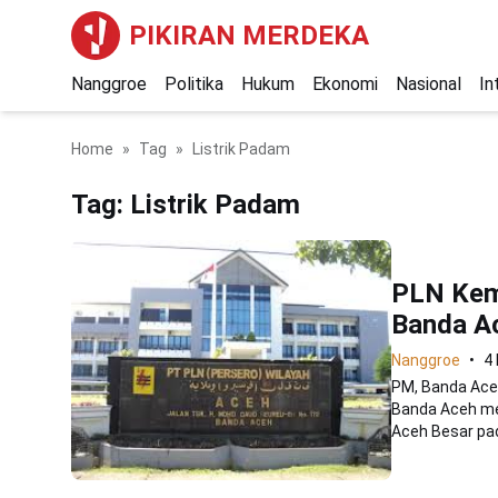
PIKIRAN MERDEKA
Nanggroe
Politika
Hukum
Ekonomi
Nasional
In
Home
Tag
Listrik Padam
Tag:
Listrik Padam
PLN Kem
Banda A
Nanggroe
4
PM, Banda Aceh
Banda Aceh me
Aceh Besar pad