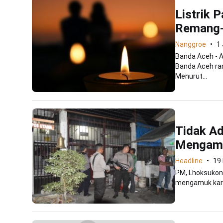
Listrik 
Remang
Nanggroe
1
Banda Aceh - Ak
Banda Aceh ra
Menurut...
Tidak Ad
Mengam
Headline
19 
PM, Lhoksukon
mengamuk karen