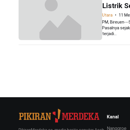
Listrik 
Utara
11 Me
PM, Bireuen--
Pasalnya sejak
terjadi...
Kanal
Nanggroe
PikiranMerdeka.co, media berita seputar Aceh