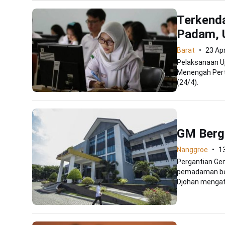
Terkenda
Padam, 
Barat
23 Apr
Pelaksanaan Uj
Menengah Pert
(24/4).
GM Berga
Nanggroe
13
Pergantian Gen
pemadaman ber
Djohan mengata