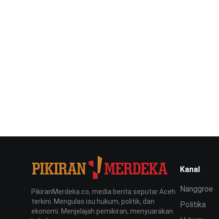
Kanal
Nanggroe
PikiranMerdeka.co, media berita seputar Aceh
terkini. Mengulas isu hukum, politik, dan
Politika
ekonomi. Menjelajah pemikiran, menyuarakan