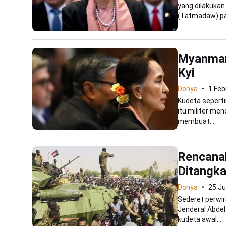
yang dilakukan
(Tatmadaw) pad
Myanmar 
Kyi
Donya
1 Feb
Kudeta seperti
itu militer me
membuat...
Rencanak
Ditangka
Donya
25 Ju
Sederet perwir
Jenderal Abdel
kudeta awal...