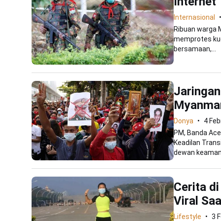
Internet
Internasional
Ribuan warga M
memprotes kude
bersamaan,...
Jaringan
Myanma
Donya
4 Feb
PM, Banda Aceh
Keadilan Trans
dewan keamanan
Cerita d
Viral Sa
Lifestyle
3 