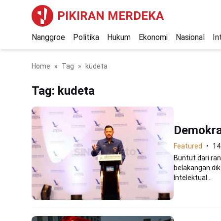
PIKIRAN MERDEKA
Nanggroe
Politika
Hukum
Ekonomi
Nasional
In
Home
Tag
kudeta
Tag:
kudeta
Demokrat
Featured
14
Buntut dari ra
belakangan dik
Intelektual...