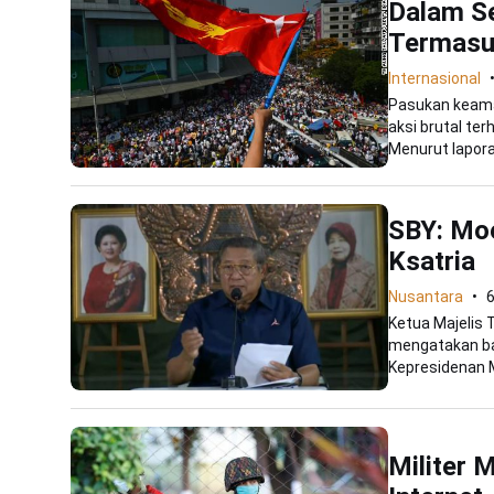
Dalam S
Termasu
Internasional
Pasukan keam
aksi brutal te
Menurut laporan
SBY: Moe
Ksatria
Nusantara
Ketua Majelis
mengatakan ba
Kepresidenan 
Militer