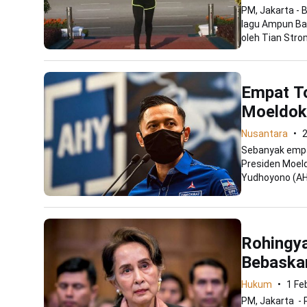
PM, Jakarta - 
lagu Ampun Ban
oleh Tian Strom
Empat T
Moeldok
Nusantara
2
Sebanyak empa
Presiden Moeld
Yudhoyono (AHY
Rohingy
Bebaska
Hukum
1 Fe
PM, Jakarta -