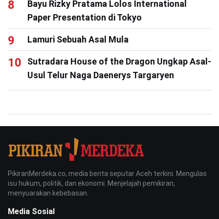
Bayu Rizky Pratama Lolos International
Paper Presentation di Tokyo
Lamuri Sebuah Asal Mula
Sutradara House of the Dragon Ungkap Asal-
Usul Telur Naga Daenerys Targaryen
PikiranMerdeka.co, media berita seputar Aceh terkini. Mengulas
isu hukum, politik, dan ekonomi. Menjelajah pemikiran,
menyuarakan kebebasan.
Media Sosial