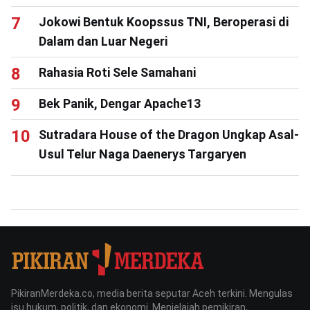
Jokowi Bentuk Koopssus TNI, Beroperasi di
Dalam dan Luar Negeri
Rahasia Roti Sele Samahani
Bek Panik, Dengar Apache13
Sutradara House of the Dragon Ungkap Asal-
Usul Telur Naga Daenerys Targaryen
PikiranMerdeka.co, media berita seputar Aceh terkini. Mengulas
isu hukum, politik, dan ekonomi. Menjelajah pemikiran,