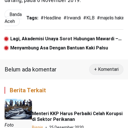
datang, pada 6 November 2019.
Banda
Tags:
#
Headline
#
Irwandi
#
KLB
#
majelis hakim
Aceh
Lagi, Akademisi Unaya Sorot Hubungan Mawardi –
Waled Husaini
Menyambung Asa Dengan Bantuan Kaki Palsu
Belum ada komentar
+ Komentari
Berita Terkait
Menteri KKP Harus Perbaiki Celah Korupsi
di Sektor Perikanan
Foto
Bisnis
25 Desember 2020