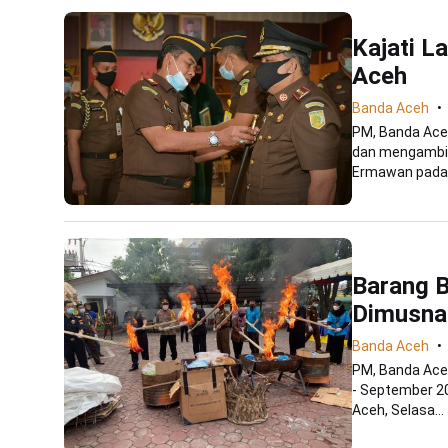
Kajati L
Aceh
Banda Aceh
PM, Banda Ace
dan mengambil
Ermawan pada 
Barang B
Dimusnah
Banda Aceh
PM, Banda Aceh
- September 2
Aceh, Selasa...