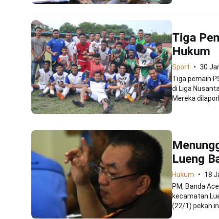
Tiga Pe
Hukum
Sport
30 Ja
Tiga pemain P
di Liga Nusan
Mereka dilapork
Menungg
Lueng B
Hukum
18 J
PM, Banda Ace
kecamatan Lue
(22/1) pekan ini,