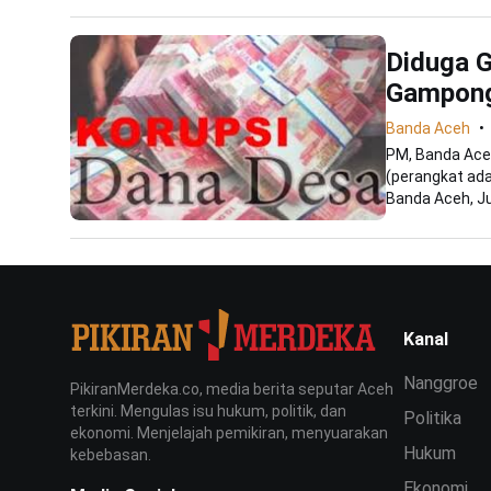
Diduga G
Gampong 
Banda Aceh
PM, Banda Ace
(perangkat ad
Banda Aceh, Ju
Kanal
Nanggroe
PikiranMerdeka.co, media berita seputar Aceh
terkini. Mengulas isu hukum, politik, dan
Politika
ekonomi. Menjelajah pemikiran, menyuarakan
Hukum
kebebasan.
Ekonomi