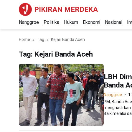
PIKIRAN MERDEKA
Nanggroe
Politika
Hukum
Ekonomi
Nasional
In
Home
Tag
Kejari Banda Aceh
Tag:
Kejari Banda Aceh
LBH Dimi
Banda A
Nanggroe
1
PM, Banda Ace
menghadirkan 
Baik melalui sar