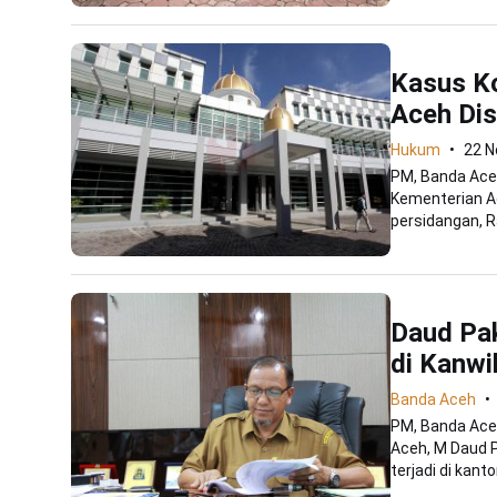
Kasus K
Aceh Di
Hukum
22 N
PM, Banda Ace
Kementerian A
persidangan, Ra
Daud Pa
di Kanw
Banda Aceh
PM, Banda Ace
Aceh, M Daud 
terjadi di kanto