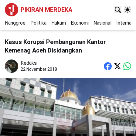
PIKIRAN MERDEKA
Nanggroe
Politika
Hukum
Ekonomi
Nasional
Internasi
Kasus Korupsi Pembangunan Kantor
Kemenag Aceh Disidangkan
Redaksi
22 November 2018