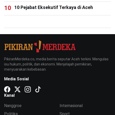
10 Pejabat Eksekutif Terkaya di Aceh
PikiranMerdeka.co, media berita seputar Aceh terkini. Mengulas
isu hukum, politik, dan ekonomi. Menjelajah pemikiran,
menyuarakan kebebasan.
Media Sosial
Kanal
Nanggroe
Internasional
Politika
Sport