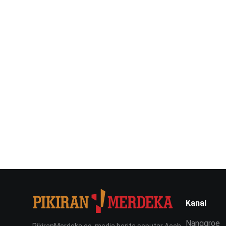
Kanal
Nanggroe
PikiranMerdeka.co, media berita seputar Aceh