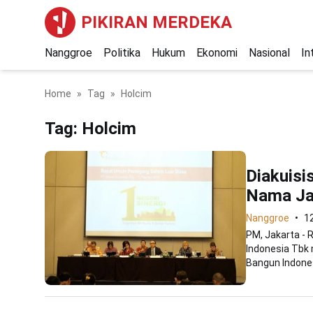
PIKIRAN MERDEKA
Nanggroe
Politika
Hukum
Ekonomi
Nasional
In
Home
Tag
Holcim
Tag:
Holcim
Diakuisi
Nama Jad
Nanggroe
1
PM, Jakarta -
Indonesia Tbk
Bangun Indones