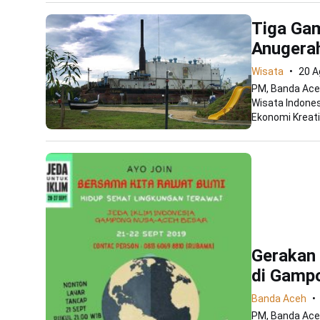
Tiga Ga
Anugerah
Wisata
20 A
PM, Banda Ace
Wisata Indones
Ekonomi Kreatif
Gerakan
di Gamp
Banda Aceh
PM, Banda Aceh