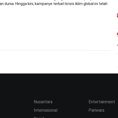
n dunia. Hingga kini, kampanye terkait krisis iklim global ini telah
Nusantara
Entertainment
Internasional
Pariwara