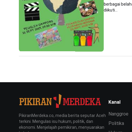
berbagai belaha
diikuti...
Kanal
Nanggroe
PikiranMerdeka.co, media berita seputar Aceh
terkini. Mengulas isu hukum, politik, dan
Politika
ekonomi. Menjelajah pemikiran, menyuarakan