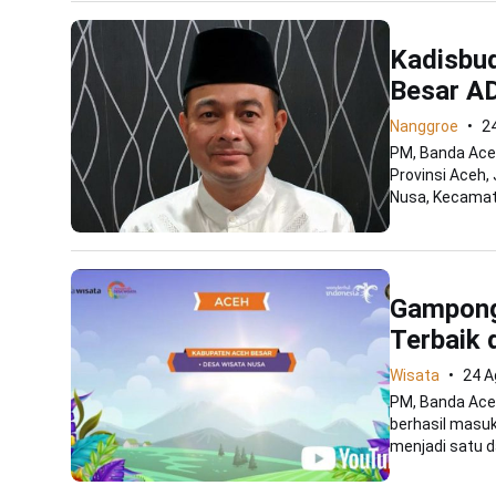
Kadisbu
Besar A
Nanggroe
2
PM, Banda Ace
Provinsi Aceh
Nusa, Kecamata
Gampong
Terbaik 
Wisata
24 A
PM, Banda Ace
berhasil masu
menjadi satu dar