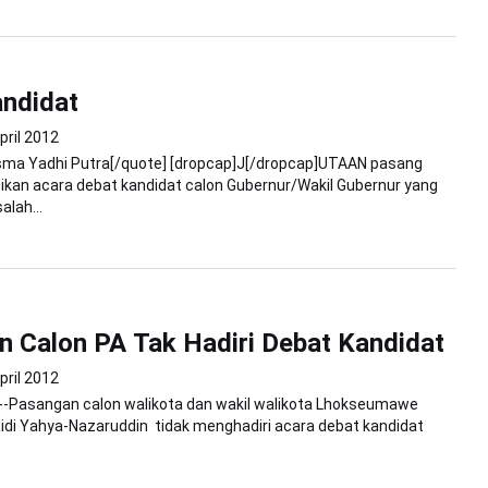
ndidat
pril 2012
isma Yadhi Putra[/quote] [dropcap]J[/dropcap]UTAAN pasang
kan acara debat kandidat calon Gubernur/Wakil Gubernur yang
alah...
 Calon PA Tak Hadiri Debat Kandidat
pril 2012
Pasangan calon walikota dan wakil walikota Lhokseumawe
idi Yahya-Nazaruddin tidak menghadiri acara debat kandidat