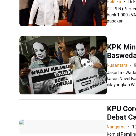
Politika
16 F
PT PLN (Perser
bank 1.000 kV
pasokan...
KPK Min
Baswedan
Nusantara
9
Jakarta - Wad
kasus Novel B
dilayangkan WP
KPU Core
Debat C
Nanggroe
1
Komisi Pemili