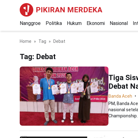
PIKIRAN MERDEKA
Nanggroe
Politika
Hukum
Ekonomi
Nasional
In
Home
Tag
Debat
Tag:
Debat
Tiga Sis
Debat Na
Banda Aceh
PM, Banda Aceh
nasional setel
Championship..