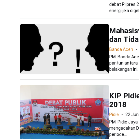
debat Pilpres 
energi jika digel
Mahasis
dan Tida
Banda Aceh
PM, Banda Ace
pantun antara
belakangan ini.
KIP Pidi
2018
Pidie
22 Jun
PM, Pidie Jaya
mengadakan Deb
periode...