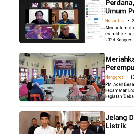
Perdana,
Umum Pe
Nusantara
2
Aliansi Jurnal
memilih ketua 
2024. Kongres..
Meriahk
Perempu
Nanggroe
1
PM, Aceh Besa
kecamatan Lhok
kegiatan 'Debat
Jelang 
Listrik