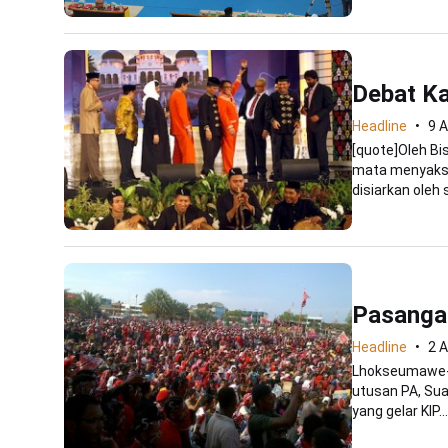
Debat Ka
Headline
9 A
[quote]Oleh B
mata menyaksi
disiarkan oleh s
Pasangan
Headline
2 A
Lhokseumawe--
utusan PA, Sua
yang gelar KIP...