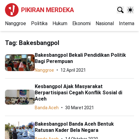
PIKIRAN MERDEKA
Nanggroe
Politika
Hukum
Ekonomi
Nasional
Internasi
Tag:
Bakesbangpol
Bakesbangpol Bekali Pendidikan Politik
Bagi Perempuan
Nanggroe
12 April 2021
Kesbangpol Ajak Masyarakat
Berpartisipasi Cegah Konflik Sosial di
Aceh
Banda Aceh
30 Maret 2021
Bakesbangpol Banda Aceh Bentuk
Ratusan Kader Bela Negara