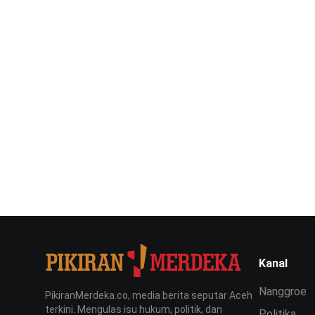
Kanal
Nanggroe
PikiranMerdeka.co, media berita seputar Aceh
terkini. Mengulas isu hukum, politik, dan
Politika