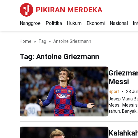
PIKIRAN MERDEKA
Nanggroe
Politika
Hukum
Ekonomi
Nasional
In
Home
Tag
Antoine Griezmann
Tag:
Antoine Griezmann
Griezman
Messi
Sport
28 Jul
Josep Maria B
Messi. Messi s
tahun. Banyak..
Kalahkah