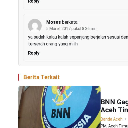
Reply
Moses
berkata:
5 Maret 2017 pukul 8:36 am
ya sudah kalau kalah sepanjang berjalan sesuai de
terserah orang yang milih
Reply
Berita Terkait
BNN Gag
Aceh Ti
Banda Aceh
PM, Aceh Timur