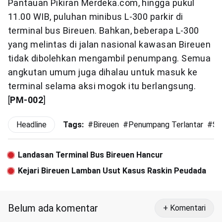
Pantauan Pikiran Merdeka.com, hingga pukul
11.00 WIB, puluhan minibus L-300 parkir di
terminal bus Bireuen. Bahkan, beberapa L-300
yang melintas di jalan nasional kawasan Bireuen
tidak dibolehkan mengambil penumpang. Semua
angkutan umum juga dihalau untuk masuk ke
terminal selama aksi mogok itu berlangsung.
[
PM-002
]
Headline
Tags:
#
Bireuen
#
Penumpang Terlantar
#
Su
Landasan Terminal Bus Bireuen Hancur
Kejari Bireuen Lamban Usut Kasus Raskin Peudada
Belum ada komentar
+ Komentari