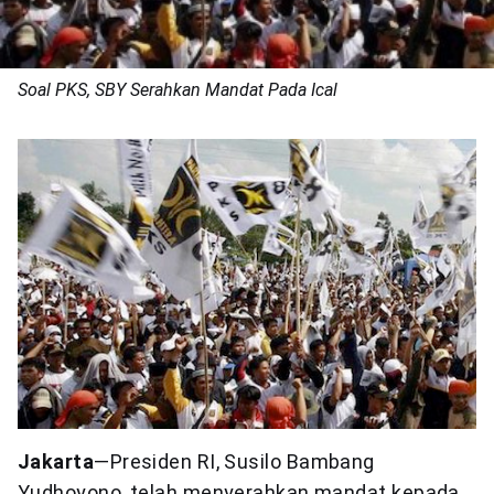
Soal PKS, SBY Serahkan Mandat Pada Ical
Jakarta
—Presiden RI, Susilo Bambang
Yudhoyono, telah menyerahkan mandat kepada