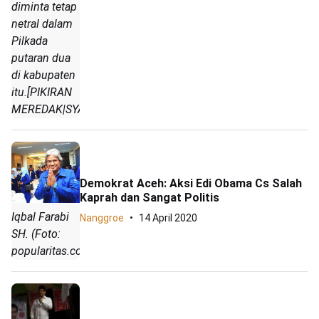
diminta tetap
netral dalam
Pilkada
putaran dua
di kabupaten
itu.[PIKIRAN
MEREDAK|SYAFRIZAL]
Demokrat Aceh: Aksi Edi Obama Cs Salah
Kaprah dan Sangat Politis
Iqbal Farabi
Nanggroe
14 April 2020
SH. (Foto:
popularitas.com)