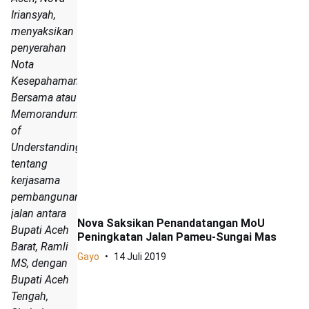
Iriansyah,
menyaksikan
penyerahan
Nota
Kesepahaman
Bersama atau
Memorandum
of
Understanding
tentang
kerjasama
pembangunan
jalan antara
Nova Saksikan Penandatangan MoU
Bupati Aceh
Peningkatan Jalan Pameu-Sungai Mas
Barat, Ramli
Gayo
14 Juli 2019
MS, dengan
Bupati Aceh
Tengah,