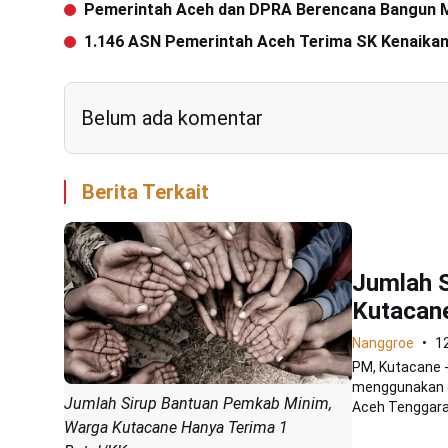
Pemerintah Aceh dan DPRA Berencana Bangun Me
1.146 ASN Pemerintah Aceh Terima SK Kenaika
Belum ada komentar
Berita Terkait
Jumlah 
Kutacan
Nanggroe
1
PM, Kutacane 
menggunakan d
Jumlah Sirup Bantuan Pemkab Minim,
Aceh Tenggara.
Warga Kutacane Hanya Terima 1