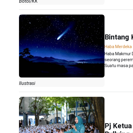
Botol/KK
Bintang 
Haba Merdeka
Haba Makmur Di
seorang peremp
Suatu masa pad
Ilustrasi
Pj Ketua