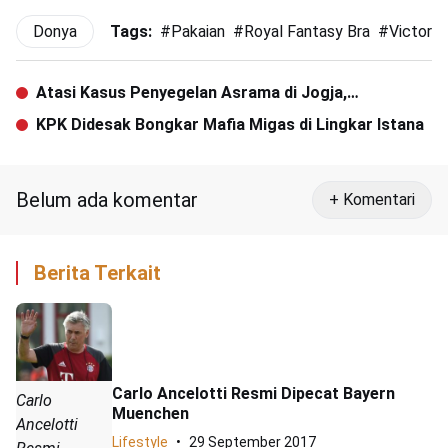
Donya
Tags:
#
Pakaian
#
Royal Fantasy Bra
#
Victoria
Atasi Kasus Penyegelan Asrama di Jogja,
Mahasiswa Aceh Lakukan Koordinasi
KPK Didesak Bongkar Mafia Migas di Lingkar Istana
Belum ada komentar
+ Komentari
Berita Terkait
Carlo Ancelotti Resmi Dipecat Bayern
Carlo
Muenchen
Ancelotti
Lifestyle
29 September 2017