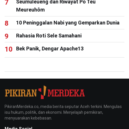
Seumuleueng dan Riwayat Po Teu
Meureuhôm
10 Peninggalan Nabi yang Gemparkan Dunia
Rahasia Roti Sele Samahani
Bek Panik, Dengar Apache13
PikiranMerdeka.co, media berita seputar Aceh terkini. Mengulas
isu hukum, politik, dan ekonomi. Menjelajah pemikiran,
menyuarakan kebebasan.
Media Sosial