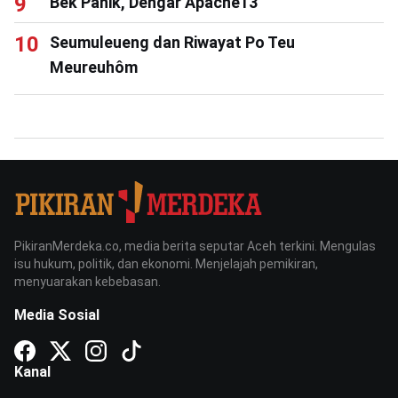
Bek Panik, Dengar Apache13
Seumuleueng dan Riwayat Po Teu
Meureuhôm
PikiranMerdeka.co, media berita seputar Aceh terkini. Mengulas
isu hukum, politik, dan ekonomi. Menjelajah pemikiran,
menyuarakan kebebasan.
Media Sosial
Kanal