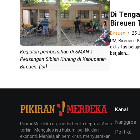
Di Tenga
Bireuen 
Bireuen
25 
PM, Bireuen - 
aktivitas bela
Kegiatan pembersihan di SMAN 1
berjalan,...
Peusangan Siblah Krueng di Kabupaten
Bireuen. [Ist]
Kanal
Nanggroe
PikiranMerdeka.co, media berita seputar Aceh
terkini. Mengulas isu hukum, politik, dan
Politika
ekonomi. Menjelajah pemikiran, menyuarakan