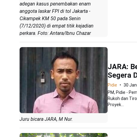
adegan kasus penembakan enam
anggota laskar FPI di tol Jakarta -
Cikampek KM 50 pada Senin
(7/12/2020) di empat titik kejadian
perkara. Foto: Antara/Ibnu Chazar
JARA: B
Segera 
Pidie
30 Jan
PM, Pidie - Pe
Rukoh dan Tiro
Proyek...
Juru bicara JARA, M Nur.