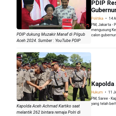
PDIP Re
Gubernur
Politika
14 
PM, Jakarta - 
mengusung Ket
PDIP dukung Muzakir Manaf di Pilgub
calon gubernur
Aceh 2024. Sumber : YouTube PDIP
Kapolda 
Hukum
11 J
PM, Saree - Ka
yang telah ber
Kapolda Aceh Achmad Kartiko saat
melantik 262 bintara remaja Polri di