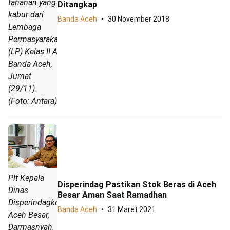
tahanan yang
Ditangkap
kabur dari
Banda Aceh
30 November 2018
Lembaga
Permasyarakatan
(LP) Kelas II A
Banda Aceh,
Jumat
(29/11).
(Foto: Antara)
Plt Kepala
Disperindag Pastikan Stok Beras di Aceh
Dinas
Besar Aman Saat Ramadhan
Disperindagkop
Banda Aceh
31 Maret 2021
Aceh Besar,
Darmasnyah.