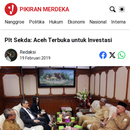
PIKIRAN MERDEKA
Nanggroe
Politika
Hukum
Ekonomi
Nasional
Internasi
Plt Sekda: Aceh Terbuka untuk Investasi
Redaksi
19 Februari 2019