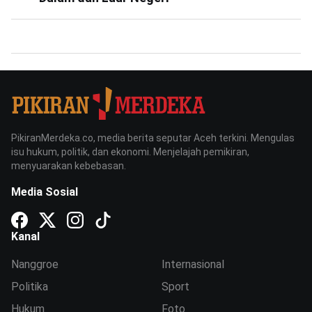
PikiranMerdeka.co, media berita seputar Aceh terkini. Mengulas
isu hukum, politik, dan ekonomi. Menjelajah pemikiran,
menyuarakan kebebasan.
Media Sosial
Kanal
Nanggroe
Internasional
Politika
Sport
Hukum
Foto